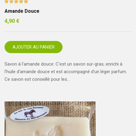
Note
Amande Douce
5.00
4,90
€
sur 5
AJOUTER AU PANIER
Savon à l'amande douce: C'est un savon sur-gras; enrichi à
l'huile d'amande douce et est accompagné d'un léger parfum.
Ce savon est conseillé pour les…