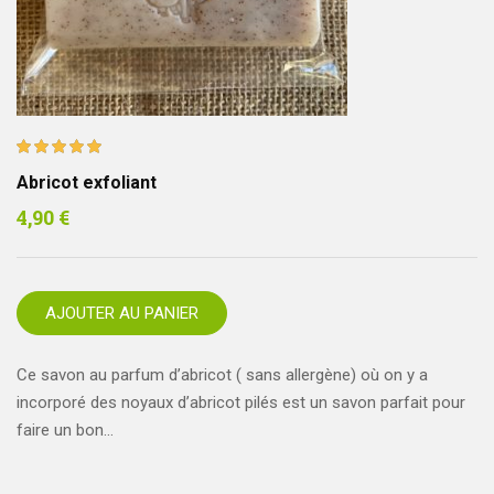
Note
Abricot exfoliant
5.00
4,90
€
sur 5
AJOUTER AU PANIER
Ce savon au parfum d’abricot ( sans allergène) où on y a
incorporé des noyaux d’abricot pilés est un savon parfait pour
faire un bon…