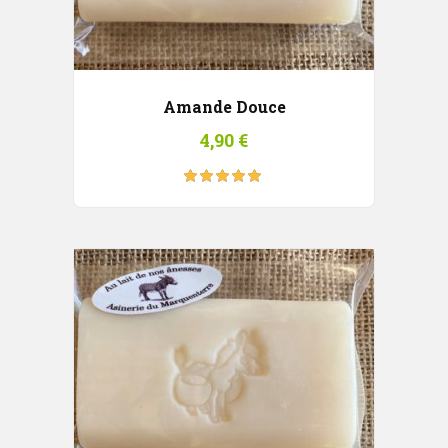
Amande Douce
4,90
€
Note
5.00
sur
5