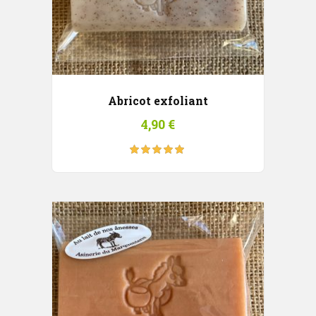
Abricot exfoliant
4,90
€
Note
5.00
sur
5