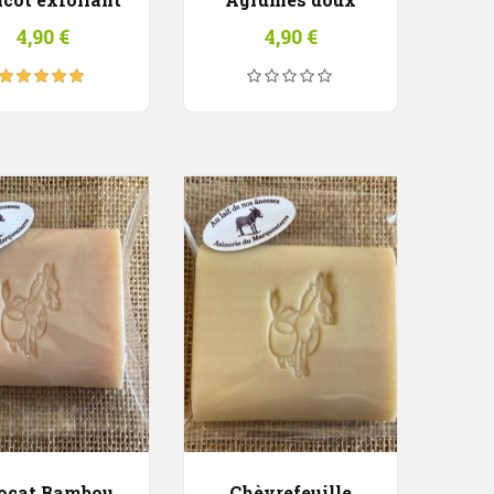
4,90
€
4,90
€
Note
5.00
sur
5
ocat Bambou
Chèvrefeuille