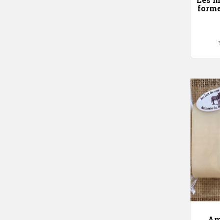
forme
Am