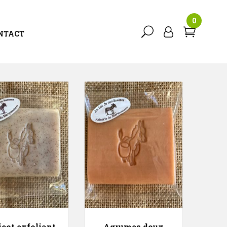
0
NTACT
12
Tri Par Tarif Croissant
icot exfoliant
Agrumes doux