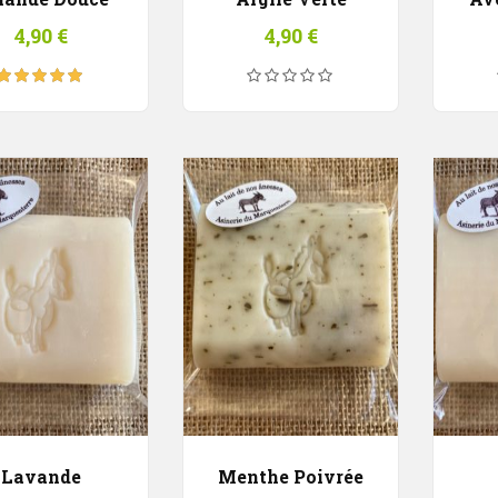
4,90
€
4,90
€
Note
5.00
sur
5
Lavande
Menthe Poivrée