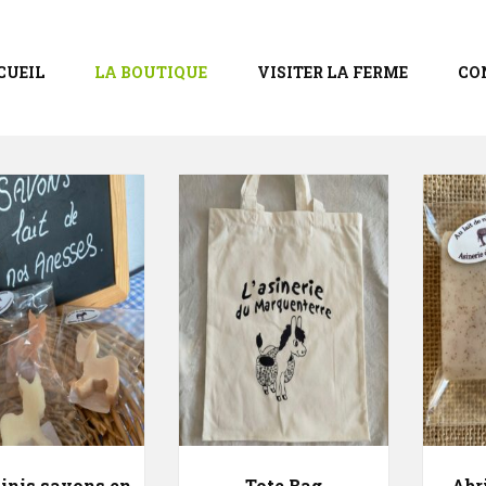
CUEIL
LA BOUTIQUE
VISITER LA FERME
CO
inis savons en
Tote Bag
Abr