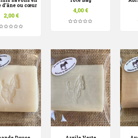
 d’âne ou cœur
4,00
€
2,00
€
ande Douce
Argile Verte
Av