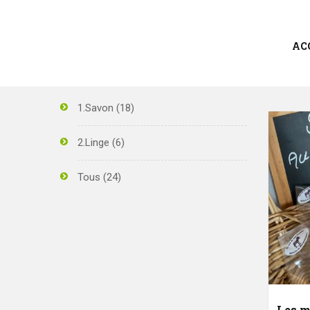
AC
CATEGORIES
1.Savon
(18)
2.Linge
(6)
Tous
(24)
Les m