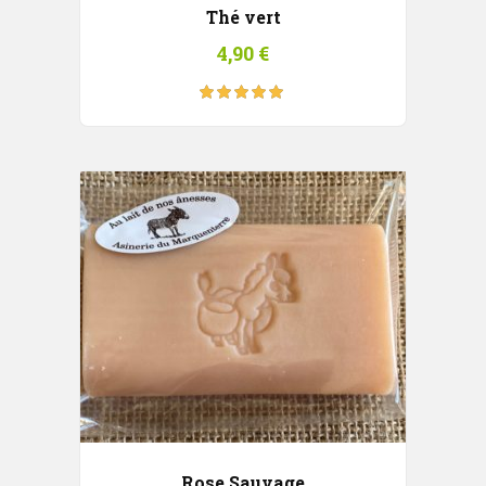
Thé vert
4,90
€
Note
5.00
sur
5
Rose Sauvage