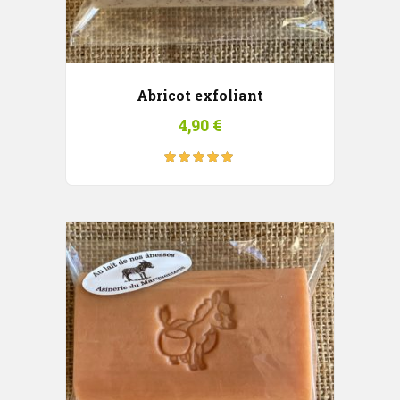
Abricot exfoliant
4,90
€
Note
5.00
sur
5