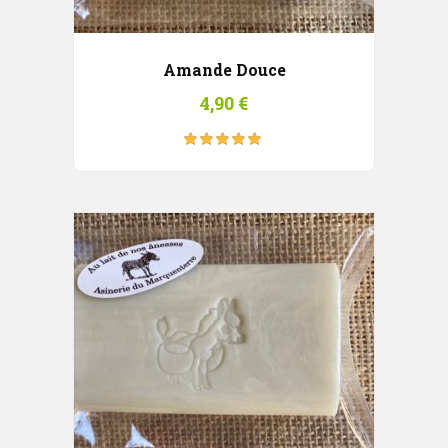
Amande Douce
4,90
€
Note
5.00
sur
5