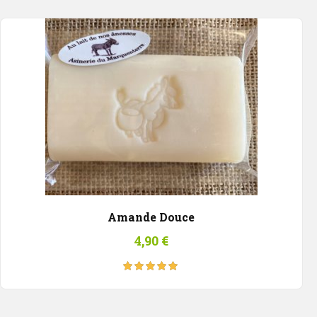
Amande Douce
4,90
€
Note
5.00
sur
5