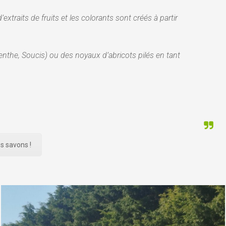
extraits de fruits et les colorants sont créés à partir
nthe, Soucis) ou des noyaux d’abricots pilés en tant
s savons !