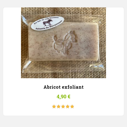
Abricot exfoliant
4,90
€
Note
5.00
sur
5