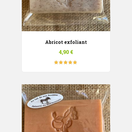
Abricot exfoliant
4,90
€
Note
5.00
sur
5