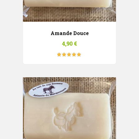
Amande Douce
4,90
€
Note
5.00
sur
5