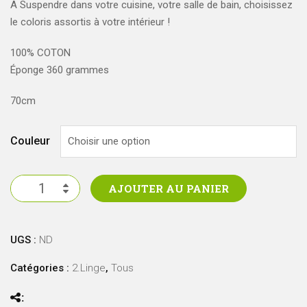
A Suspendre dans votre cuisine, votre salle de bain, choisissez
le coloris assortis à votre intérieur !
100% COTON
Éponge 360 grammes
70cm
Couleur
quantité
AJOUTER AU PANIER
de
Serviette
ronde
UGS :
ND
Catégories :
2.Linge
,
Tous