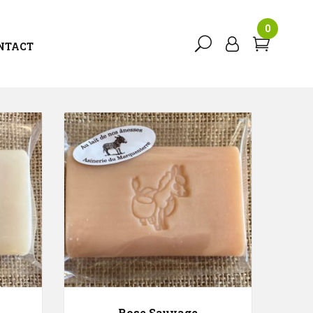
0
NTACT
12
Tri Par Défaut
Rose Sauvage