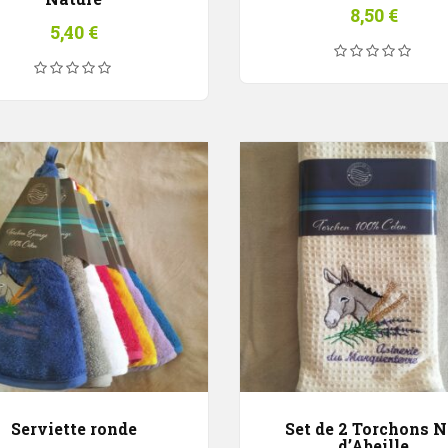
8,50
€
5,40
€
Serviette ronde
Set de 2 Torchons N
d’Abeille