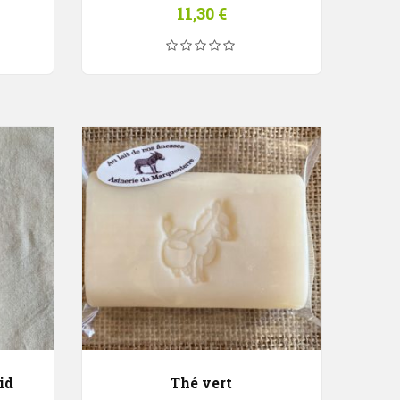
11,30
€
id
Thé vert