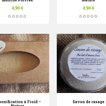
4,90
€
4,90
€
onification à Froid –
Savon de rasage
Nature