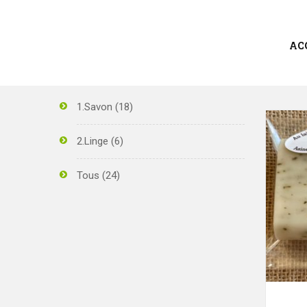
AC
CATEGORIES
1.Savon
(18)
2.Linge
(6)
Tous
(24)